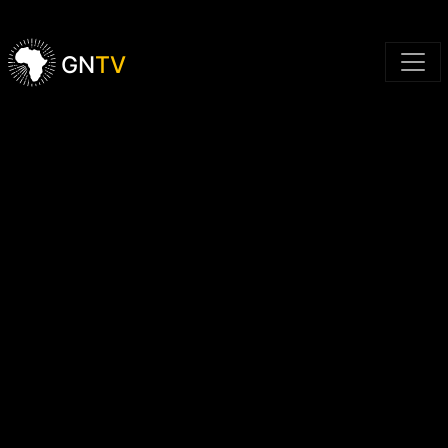
GN
TV